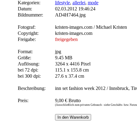
Kategorien:
lifestyle
,
allerlei
,
mode
Datum:
02.03.2012 19:46:24
Bildnummer:
AD4H7464.jpg
Fotograf:
kristen-images.com / Michael Kristen
Copyright:
kristen-images.com
Freigabe:
freigegeben
Format:
jpg
Größe:
9.45 MB
Auflösung:
3264 x 4416 Pixel
bei 72 dpi:
115.1 x 155.8 cm
bei 300 dpi:
27.6 x 37.4 cm
Beschreibung:
inn set fashion week 2012 / Innsbruck, Ti
Preis:
9,00 € Brutto
(Ausschließlich zum privaten Gebrauch - siehe Geschäfts- bzw. Nut