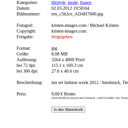
Kategorien:
lifestyle
,
mode
,
frauen
Datum:
02.03.2012 19:50:04
Bildnummer:
ren_c5b2ce_AD4H7600.jpg
Fotograf:
kristen-images.com / Michael Kristen
Copyright:
kristen-images.com
Freigabe:
freigegeben
Format:
jpg
Größe:
8.08 MB
Auflösung:
3264 x 4800 Pixel
bei 72 dpi:
115.1 x 169.3 cm
bei 300 dpi:
27.6 x 40.6 cm
Beschreibung:
inn set fashion week 2012 / Innsbruck, Ti
Preis:
9,00 € Brutto
(Ausschließlich zum privaten Gebrauch - siehe Geschäfts- bzw. Nut