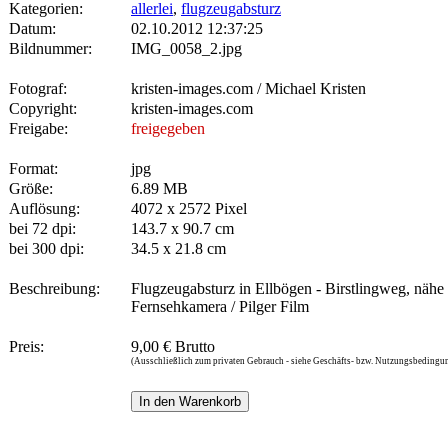
Kategorien:
allerlei
,
flugzeugabsturz
Datum:
02.10.2012 12:37:25
Bildnummer:
IMG_0058_2.jpg
Fotograf:
kristen-images.com / Michael Kristen
Copyright:
kristen-images.com
Freigabe:
freigegeben
Format:
jpg
Größe:
6.89 MB
Auflösung:
4072 x 2572 Pixel
bei 72 dpi:
143.7 x 90.7 cm
bei 300 dpi:
34.5 x 21.8 cm
Beschreibung:
Flugzeugabsturz in Ellbögen - Birstlingweg, näh
Fernsehkamera / Pilger Film
Preis:
9,00 € Brutto
(Ausschließlich zum privaten Gebrauch - siehe Geschäfts- bzw. Nutzungsbedingu