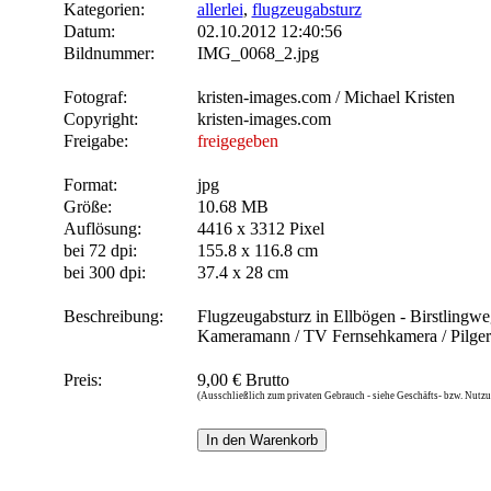
Kategorien:
allerlei
,
flugzeugabsturz
Datum:
02.10.2012 12:40:56
Bildnummer:
IMG_0068_2.jpg
Fotograf:
kristen-images.com / Michael Kristen
Copyright:
kristen-images.com
Freigabe:
freigegeben
Format:
jpg
Größe:
10.68 MB
Auflösung:
4416 x 3312 Pixel
bei 72 dpi:
155.8 x 116.8 cm
bei 300 dpi:
37.4 x 28 cm
Beschreibung:
Flugzeugabsturz in Ellbögen - Birstlingwe
Kameramann / TV Fernsehkamera / Pilger
Preis:
9,00 € Brutto
(Ausschließlich zum privaten Gebrauch - siehe Geschäfts- bzw. Nut