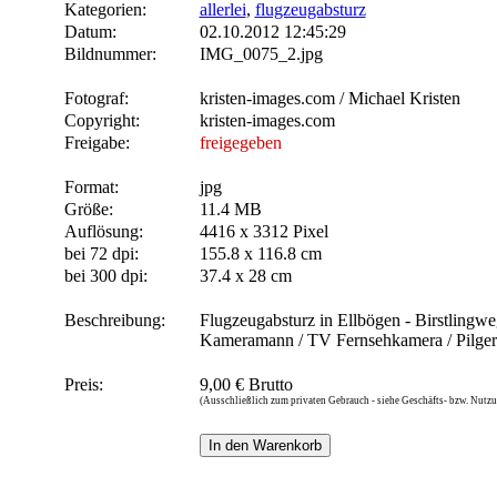
Kategorien:
allerlei
,
flugzeugabsturz
Datum:
02.10.2012 12:45:29
Bildnummer:
IMG_0075_2.jpg
Fotograf:
kristen-images.com / Michael Kristen
Copyright:
kristen-images.com
Freigabe:
freigegeben
Format:
jpg
Größe:
11.4 MB
Auflösung:
4416 x 3312 Pixel
bei 72 dpi:
155.8 x 116.8 cm
bei 300 dpi:
37.4 x 28 cm
Beschreibung:
Flugzeugabsturz in Ellbögen - Birstlingwe
Kameramann / TV Fernsehkamera / Pilger
Preis:
9,00 € Brutto
(Ausschließlich zum privaten Gebrauch - siehe Geschäfts- bzw. Nut