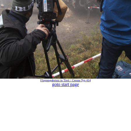
Flugzeugabsturz in Tirol / Cessna Typ 414
goto start page