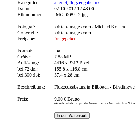
Kategorien:
allerlei
,
flugzeugabsturz
Datum:
02.10.2012 12:48:00
Bildnummer:
IMG_0082_2.jpg
Fotograf:
kristen-images.com / Michael Kristen
Copyright:
kristen-images.com
Freigabe:
freigegeben
Format:
jpg
Größe:
7.88 MB
Auflösung:
4416 x 3312 Pixel
bei 72 dpi:
155.8 x 116.8 cm
bei 300 dpi:
37.4 x 28 cm
Beschreibung:
Flugzeugabsturz in Ellbögen - Birstlingwe
Preis:
9,00 € Brutto
(Ausschließlich zum privaten Gebrauch - siehe Geschäfts- bzw. Nut