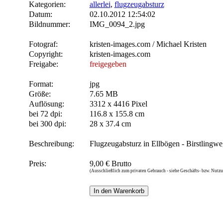
Kategorien:
allerlei
,
flugzeugabsturz
Datum:
02.10.2012 12:54:02
Bildnummer:
IMG_0094_2.jpg
Fotograf:
kristen-images.com / Michael Kristen
Copyright:
kristen-images.com
Freigabe:
freigegeben
Format:
jpg
Größe:
7.65 MB
Auflösung:
3312 x 4416 Pixel
bei 72 dpi:
116.8 x 155.8 cm
bei 300 dpi:
28 x 37.4 cm
Beschreibung:
Flugzeugabsturz in Ellbögen - Birstlingwe
Preis:
9,00 € Brutto
(Ausschließlich zum privaten Gebrauch - siehe Geschäfts- bzw. Nut