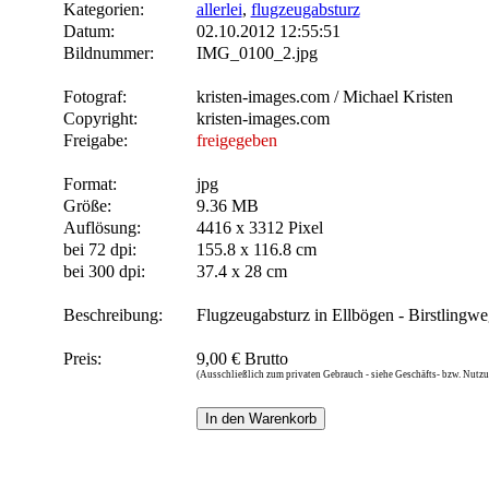
Kategorien:
allerlei
,
flugzeugabsturz
Datum:
02.10.2012 12:55:51
Bildnummer:
IMG_0100_2.jpg
Fotograf:
kristen-images.com / Michael Kristen
Copyright:
kristen-images.com
Freigabe:
freigegeben
Format:
jpg
Größe:
9.36 MB
Auflösung:
4416 x 3312 Pixel
bei 72 dpi:
155.8 x 116.8 cm
bei 300 dpi:
37.4 x 28 cm
Beschreibung:
Flugzeugabsturz in Ellbögen - Birstlingwe
Preis:
9,00 € Brutto
(Ausschließlich zum privaten Gebrauch - siehe Geschäfts- bzw. Nut