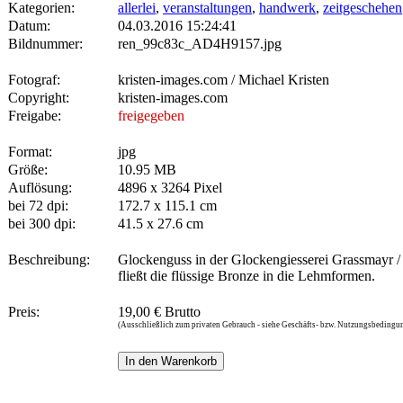
Kategorien:
allerlei
,
veranstaltungen
,
handwerk
,
zeitgeschehen
Datum:
04.03.2016 15:24:41
Bildnummer:
ren_99c83c_AD4H9157.jpg
Fotograf:
kristen-images.com / Michael Kristen
Copyright:
kristen-images.com
Freigabe:
freigegeben
Format:
jpg
Größe:
10.95 MB
Auflösung:
4896 x 3264 Pixel
bei 72 dpi:
172.7 x 115.1 cm
bei 300 dpi:
41.5 x 27.6 cm
Beschreibung:
Glockenguss in der Glockengiesserei Grassmayr / 
fließt die flüssige Bronze in die Lehmformen.
Preis:
19,00 € Brutto
(Ausschließlich zum privaten Gebrauch - siehe Geschäfts- bzw. Nutzungsbedingu