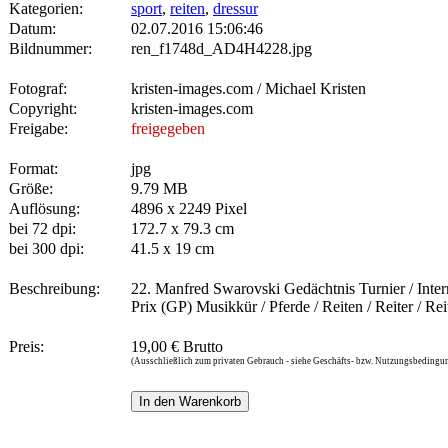
Kategorien:
sport
,
reiten
,
dressur
Datum:
02.07.2016 15:06:46
Bildnummer:
ren_f1748d_AD4H4228.jpg
Fotograf:
kristen-images.com / Michael Kristen
Copyright:
kristen-images.com
Freigabe:
freigegeben
Format:
jpg
Größe:
9.79 MB
Auflösung:
4896 x 2249 Pixel
bei 72 dpi:
172.7 x 79.3 cm
bei 300 dpi:
41.5 x 19 cm
Beschreibung:
22. Manfred Swarovski Gedächtnis Turnier / Intern
Prix (GP) Musikkür / Pferde / Reiten / Reiter / 
Preis:
19,00 € Brutto
(Ausschließlich zum privaten Gebrauch - siehe Geschäfts- bzw. Nutzungsbedingu