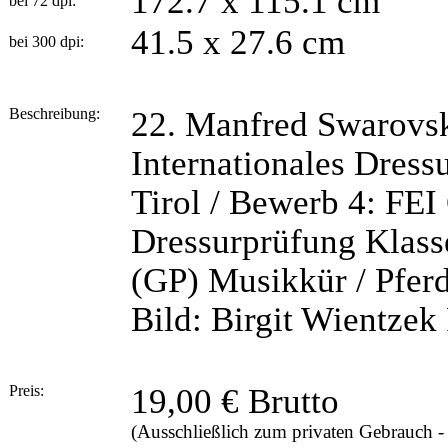
172.7 x 115.1 cm
bei 72 dpi:
41.5 x 27.6 cm
bei 300 dpi:
Beschreibung:
22. Manfred Swarovsk
Internationales Dressu
Tirol / Bewerb 4: FEI
Dressurprüfung Klasse
(GP) Musikkür / Pferde
Bild: Birgit Wientzek
Preis:
19,00 € Brutto
(Ausschließlich zum privaten Gebrauch 