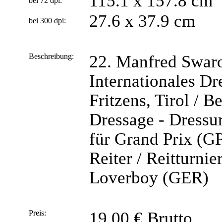
115.1 x 157.8 cm
bei 72 dpi:
27.6 x 37.9 cm
bei 300 dpi:
Beschreibung:
22. Manfred Swaro
Internationales Dr
Fritzens, Tirol / 
Dressage - Dressur
für Grand Prix (GP
Reiter / Reitturni
Loverboy (GER)
Preis:
19,00 € Brutto