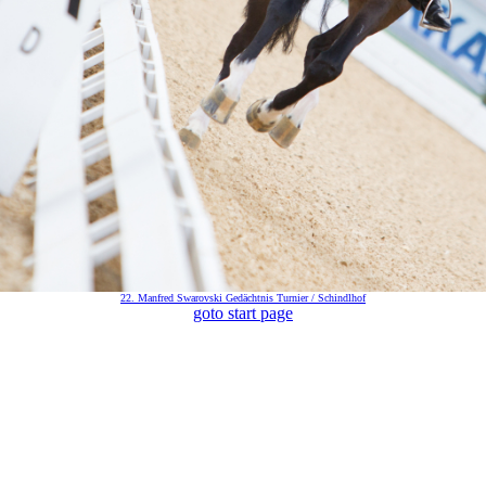
22. Manfred Swarovski Gedächtnis Turnier / Schindlhof
goto start page