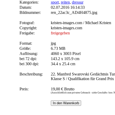
Kategorien:
sport
,
reiten
,
dressur
Datum:
02.07.2016 16:14:33
Bildnummer:
ren_22ac3c_AD4H4875.jpg
Fotograf:
kristen-images.com / Michael Kristen
Copyright:
kristen-images.com
Freigabe:
freigegeben
Format:
jpg
Größe:
6.73 MB
Auflösung:
4060 x 3003 Pixel
bei 72 dpi:
143.2 x 105.9 cm
bei 300 dpi:
34.4 x 25.4 cm
Beschreibung:
22. Manfred Swarovski Gedächtnis Turni
Klasse S / Qualifikation für Grand Pri
Preis:
19,00 € Brutto
(Ausschließlich zum privaten Gebrauch - siehe Geschäfts- bzw.