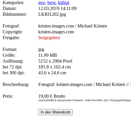
Kategorien:
geo
,
berg
,
kühtai
Datum:
12.03.2019 14:11:09
Bildnummer:
LKRI1202.jpg
Fotograf:
kristen-images.com / Michael Kristen
Copyright:
kristen-images.com
Freigabe:
freigegeben
Format:
jpg
Größe:
11.99 MB
Auflösung:
5152 x 2904 Pixel
bei 72 dpi:
181.8 x 102.4 cm
bei 300 dpi:
43.6 x 24.6 cm
Beschreibung:
Fotograf: kristen-images.com / Michael Kristen // 
Preis:
19,00 € Brutto
(Ausschließlich zum privaten Gebrauch - siehe Geschäfts- bzw. Nutzungsbedingu