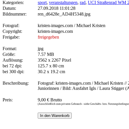
Kategorien:
sport
,
veranstaltungen
,
rad
,
UCI Straßenrad WM 20
Datum:
27.09.2018 11:01:28
Bildnummer:
ren_d6428e_AD4H5348.jpg
Fotograf:
kristen-images.com / Michael Kristen
Copyright:
kristen-images.com
Freigabe:
freigegeben
Format:
jpg
Größe:
7.57 MB
Auflösung:
3562 x 2267 Pixel
bei 72 dpi:
125.7 x 80 cm
bei 300 dpi:
30.2 x 19.2 cm
Beschreibung:
Fotograf: kristen-images.com / Michael Kristen /
Juniorinnen / Bild: Ausfahrt Igls / Laura Stigger (
Preis:
9,00 € Brutto
(Ausschließlich zum privaten Gebrauch - siehe Geschäfts- bzw. Nutzungsbedingu