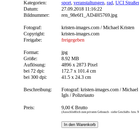
Kategorien:
sport
,
veranstaltungen
,
rad
,
UCI Straße
Datum:
27.09.2018 11:16:22
Bildnummer:
ren_98e6f1_AD4H5769.jpg
Fotograf:
kristen-images.com / Michael Kristen
Copyright:
kristen-images.com
Freigabe:
freigegeben
Format:
jpg
Größe:
8.92 MB
Auflösung:
4896 x 2873 Pixel
bei 72 dpi:
172.7 x 101.4 cm
bei 300 dpi:
41.5 x 24.3 cm
Beschreibung:
Fotograf: kristen-images.com / Michael
Igls / Polizeiauto
Preis:
9,00 € Brutto
(Ausschließlich zum privaten Gebrauch - siehe Geschäfts- bzw.