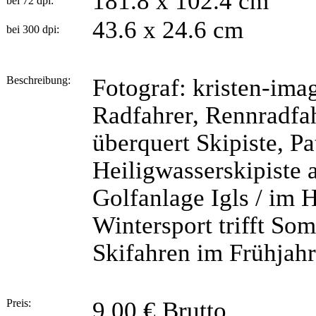
181.8 x 102.4 cm
bei 72 dpi:
43.6 x 24.6 cm
bei 300 dpi:
Beschreibung:
Fotograf: kristen-ima
Radfahrer, Rennradfa
überquert Skipiste, Pa
Heiligwasserskipiste 
Golfanlage Igls / im 
Wintersport trifft Som
Skifahren im Frühjahr
Preis:
9,00 € Brutto