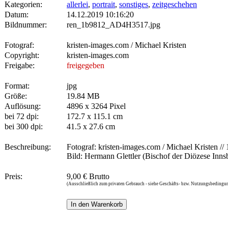
Kategorien:
allerlei
,
portrait
,
sonstiges
,
zeitgeschehen
Datum:
14.12.2019 10:16:20
Bildnummer:
ren_1b9812_AD4H3517.jpg
Fotograf:
kristen-images.com / Michael Kristen
Copyright:
kristen-images.com
Freigabe:
freigegeben
Format:
jpg
Größe:
19.84 MB
Auflösung:
4896 x 3264 Pixel
bei 72 dpi:
172.7 x 115.1 cm
bei 300 dpi:
41.5 x 27.6 cm
Beschreibung:
Fotograf: kristen-images.com / Michael Kristen // 
Bild: Hermann Glettler (Bischof der Diözese Inns
Preis:
9,00 € Brutto
(Ausschließlich zum privaten Gebrauch - siehe Geschäfts- bzw. Nutzungsbedingu