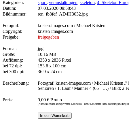
Kategorien:
sport
,
veranstaltungen
,
skeleton
,
4. Skeleton Europ
Datum:
07.03.2020 09:58:43
Bildnummer:
ren_fb8fef_AD4H3032.jpg
Fotograf:
kristen-images.com / Michael Kristen
Copyright:
kristen-images.com
Freigabe:
freigegeben
Format:
jpg
Größe:
10.16 MB
Auflösung:
4353 x 2836 Pixel
bei 72 dpi:
153.6 x 100 cm
bei 300 dpi:
36.9 x 24 cm
Beschreibung:
Fotograf: kristen-images.com / Michael Kristen //
Senioren / 1. Lauf / Männer 4 (65 - …) / Bild: 2
Preis:
9,00 € Brutto
(Ausschließlich zum privaten Gebrauch - siehe Geschäfts- bzw. Nutzungsbedingu