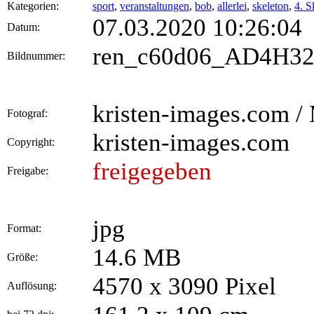
Kategorien:
sport
,
veranstaltungen
,
bob
,
allerlei
,
skeleton
,
4. S
07.03.2020 10:26:04
Datum:
ren_c60d06_AD4H32
Bildnummer:
kristen-images.com / 
Fotograf:
kristen-images.com
Copyright:
freigegeben
Freigabe:
jpg
Format:
14.6 MB
Größe:
4570 x 3090 Pixel
Auflösung: