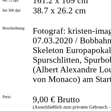
161.2 x 109 cm
bei 72 dpi:
38.7 x 26.2 cm
bei 300 dpi:
Beschreibung:
Fotograf: kristen-ima
07.03.2020 / Bobbahn I
Skeleton Europapokal 
Spurschlitten, Spurbob
(Albert Alexandre Lou
von Monaco) am Star
Preis:
9,00 € Brutto
(Ausschließlich zum privaten Gebrauch 