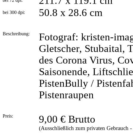
211.7 x 119.1 cm
bei 72 dpi:
50.8 x 28.6 cm
bei 300 dpi:
Beschreibung:
Fotograf: kristen-ima
Gletscher, Stubaital, T
des Corona Virus, Co
Saisonende, Liftschlie
PistenBully / Pistenfa
Pistenraupen
Preis:
9,00 € Brutto
(Ausschließlich zum privaten Gebrauch 