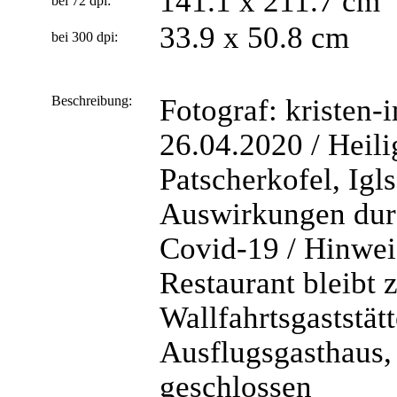
141.1 x 211.7 cm
bei 72 dpi:
33.9 x 50.8 cm
bei 300 dpi:
Beschreibung:
Fotograf: kristen-
26.04.2020 / Heili
Patscherkofel, Igls
Auswirkungen durc
Covid-19 / Hinweis
Restaurant bleibt 
Wallfahrtsgaststät
Ausflugsgasthaus, 
geschlossen