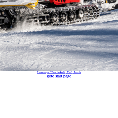
Pistenraupe / Patscherkofel, Tirol, Austria
goto start page