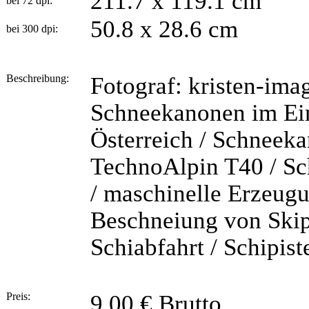
211.7 x 119.1 cm
bei 72 dpi:
50.8 x 28.6 cm
bei 300 dpi:
Beschreibung:
Fotograf: kristen-ima
Schneekanonen im Einsa
Österreich / Schneeka
TechnoAlpin T40 / Sc
/ maschinelle Erzeugu
Beschneiung von Skipi
Schiabfahrt / Schipist
Preis:
9,00 € Brutto