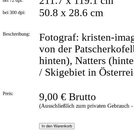
211.7 x 119.1 cm
bei 72 dpi:
50.8 x 28.6 cm
bei 300 dpi:
Beschreibung:
Fotograf: kristen-ima
von der Patscherkofelb
hinten), Natters (hint
/ Skigebiet in Österre
Preis:
9,00 € Brutto
(Ausschließlich zum privaten Gebrauch 