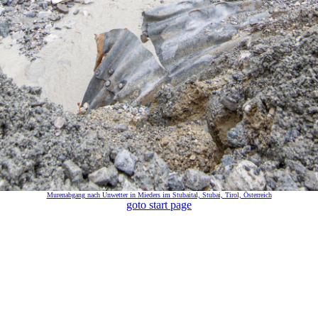
Murenabgang nach Unwetter in Mieders im Stubaital, Stubai, Tirol, Österreich
goto start page