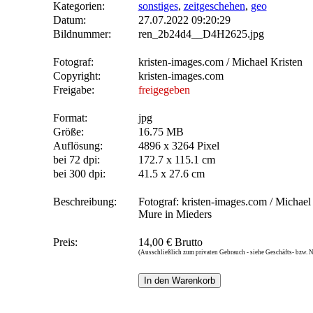
Kategorien:
sonstiges
,
zeitgeschehen
,
geo
Datum:
27.07.2022 09:20:29
Bildnummer:
ren_2b24d4__D4H2625.jpg
Fotograf:
kristen-images.com / Michael Kristen
Copyright:
kristen-images.com
Freigabe:
freigegeben
Format:
jpg
Größe:
16.75 MB
Auflösung:
4896 x 3264 Pixel
bei 72 dpi:
172.7 x 115.1 cm
bei 300 dpi:
41.5 x 27.6 cm
Beschreibung:
Fotograf: kristen-images.com / Michael 
Mure in Mieders
Preis:
14,00 € Brutto
(Ausschließlich zum privaten Gebrauch - siehe Geschäfts- bzw.