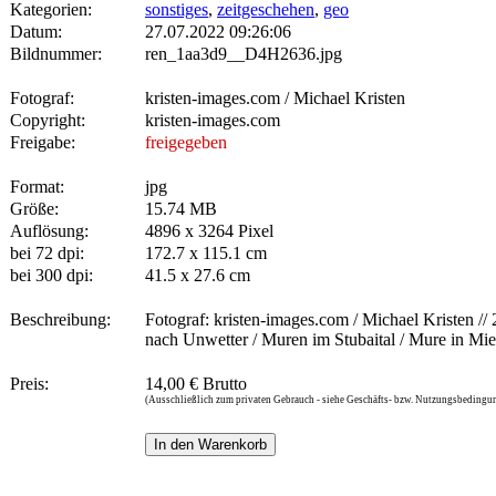
Kategorien:
sonstiges
,
zeitgeschehen
,
geo
Datum:
27.07.2022 09:26:06
Bildnummer:
ren_1aa3d9__D4H2636.jpg
Fotograf:
kristen-images.com / Michael Kristen
Copyright:
kristen-images.com
Freigabe:
freigegeben
Format:
jpg
Größe:
15.74 MB
Auflösung:
4896 x 3264 Pixel
bei 72 dpi:
172.7 x 115.1 cm
bei 300 dpi:
41.5 x 27.6 cm
Beschreibung:
Fotograf: kristen-images.com / Michael Kristen // 
nach Unwetter / Muren im Stubaital / Mure in Mie
Preis:
14,00 € Brutto
(Ausschließlich zum privaten Gebrauch - siehe Geschäfts- bzw. Nutzungsbedingu