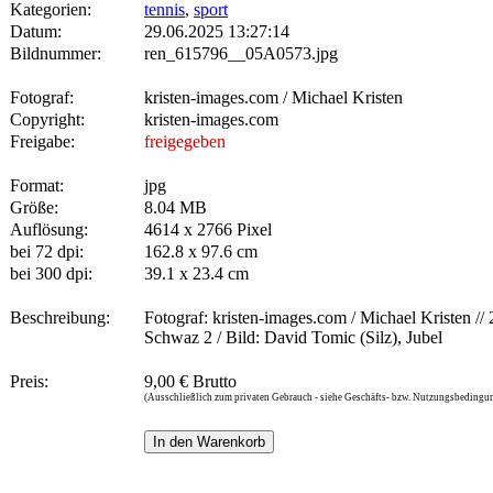
Kategorien:
tennis
,
sport
Datum:
29.06.2025 13:27:14
Bildnummer:
ren_615796__05A0573.jpg
Fotograf:
kristen-images.com / Michael Kristen
Copyright:
kristen-images.com
Freigabe:
freigegeben
Format:
jpg
Größe:
8.04 MB
Auflösung:
4614 x 2766 Pixel
bei 72 dpi:
162.8 x 97.6 cm
bei 300 dpi:
39.1 x 23.4 cm
Beschreibung:
Fotograf: kristen-images.com / Michael Kristen // 
Schwaz 2 / Bild: David Tomic (Silz), Jubel
Preis:
9,00 € Brutto
(Ausschließlich zum privaten Gebrauch - siehe Geschäfts- bzw. Nutzungsbedingu