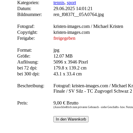
Kategorien:
tennis
,
sport
Datum:
29.06.2025 14:01:21
Bildnummer:
ren_f0837f__05A0764.jpg
Fotograf:
kristen-images.com / Michael Kristen
Copyright:
kristen-images.com
Freigabe:
freigegeben
Format:
jpg
Größe:
12.07 MB
Auflösung:
5096 x 3946 Pixel
bei 72 dpi:
179.8 x 139.2 cm
bei 300 dpi:
43.1 x 33.4 cm
Beschreibung:
Fotograf: kristen-images.com / Michael Kris
Finale / SV Silz - TC Zugvogel Schwaz 2 /
Preis:
9,00 € Brutto
(Ausschließlich zum privaten Gebrauch - siehe Geschäfts- bzw. Nut