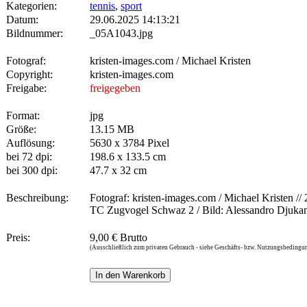
Kategorien:
tennis
,
sport
Datum:
29.06.2025 14:13:21
Bildnummer:
_05A1043.jpg
Fotograf:
kristen-images.com / Michael Kristen
Copyright:
kristen-images.com
Freigabe:
freigegeben
Format:
jpg
Größe:
13.15 MB
Auflösung:
5630 x 3784 Pixel
bei 72 dpi:
198.6 x 133.5 cm
bei 300 dpi:
47.7 x 32 cm
Beschreibung:
Fotograf: kristen-images.com / Michael Kristen // 2
TC Zugvogel Schwaz 2 / Bild: Alessandro Djukan
Preis:
9,00 € Brutto
(Ausschließlich zum privaten Gebrauch - siehe Geschäfts- bzw. Nutzungsbedingu