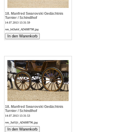
18. Manfred Swarovski Gedächtnis
Turnier / Schindlhof
14.07.2013 13:31:59
ren_b43a64_AD4H8798.jpg
18. Manfred Swarovski Gedächtnis
Turnier / Schindlhof
14.07.2013 13:31:53
ren_3a01fc_AD4H8796.jpg