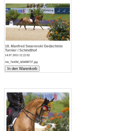
18. Manfred Swarovski Gedächtnis
Turnier / Schindlhof
14.07.2013 12:22:02
ren_7ec69d_AD4H8737.jpg