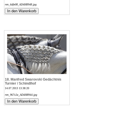
ren_6dfe08_AD4H8948.jpg
18. Manfred Swarovski Gedächtnis
Turnier / Schindlhof
14.07.2013 13:38:20
ren_967c2a_AD4H8944.jpg