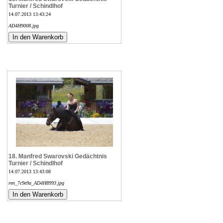
Turnier / Schindlhof
14.07.2013 13:43:24
AD4H9008.jpg
18. Manfred Swarovski Gedächtnis
Turnier / Schindlhof
14.07.2013 13:43:08
ren_7c9e9a_AD4H8993.jpg