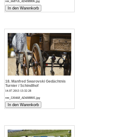
ren_6687cb_AD4H8806.jpg
18. Manfred Swarovski Gedächtnis
Turnier / Schindlhof
14.07.2013 13:32:28
ren_530468_AD4H8805.jpg