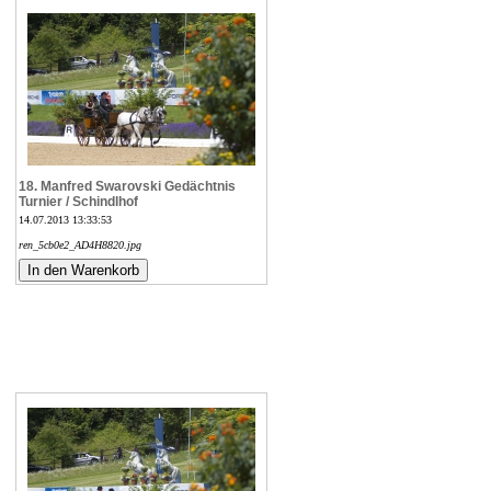
18. Manfred Swarovski Gedächtnis
Turnier / Schindlhof
14.07.2013 13:33:53
ren_5cb0e2_AD4H8820.jpg