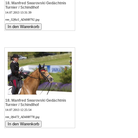
18. Manfred Swarovski Gedächtnis
Turnier / Schindlhof
14.07.2013 13:31:39
ren_32f6c5_AD4H8792.jpg
18. Manfred Swarovski Gedächtnis
Turnier / Schindlhof
14.07.2013 12:25:54
ren_0fe473_AD4H8778.jpg