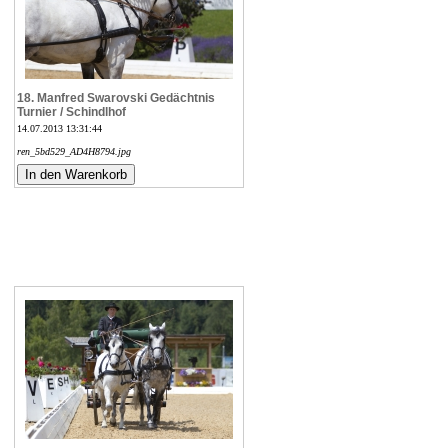
18. Manfred Swarovski Gedächtnis
Turnier / Schindlhof
14.07.2013 13:31:44
ren_5bd529_AD4H8794.jpg