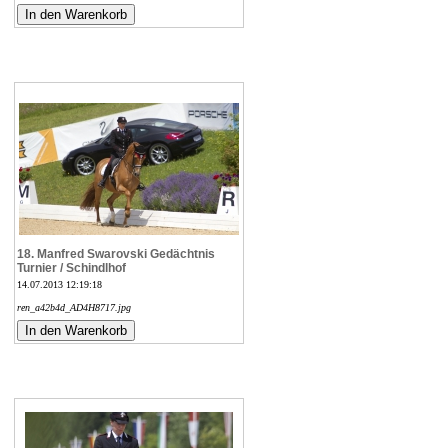
18. Manfred Swarovski Gedächtnis
Turnier / Schindlhof
14.07.2013 12:19:18
ren_a42b4d_AD4H8717.jpg