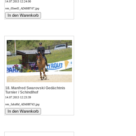
14.07.2013 12:24:00
ren_05ee45_AD4H8747.jpg
18. Manfred Swarovski Gedächtnis
Turnier / Schindlhof
14.07.2013 12:23:39
ren_5dcd0d_AD4H8743.jpg