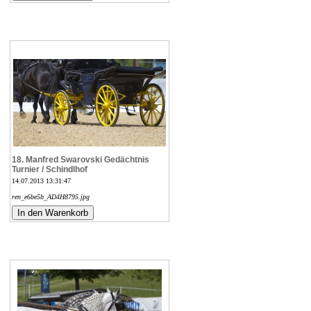
18. Manfred Swarovski Gedächtnis
Turnier / Schindlhof
14.07.2013 13:31:47
ren_e6be5b_AD4H8795.jpg