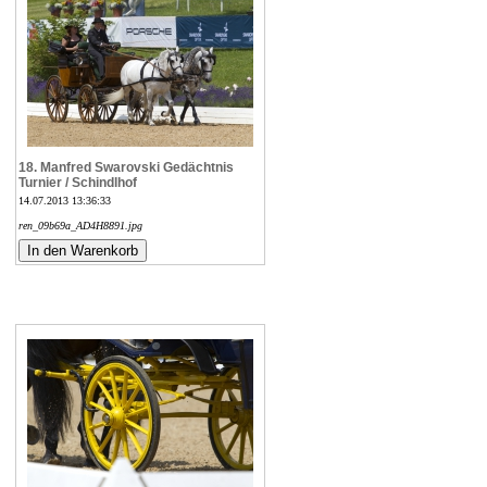
18. Manfred Swarovski Gedächtnis
Turnier / Schindlhof
14.07.2013 13:36:33
ren_09b69a_AD4H8891.jpg