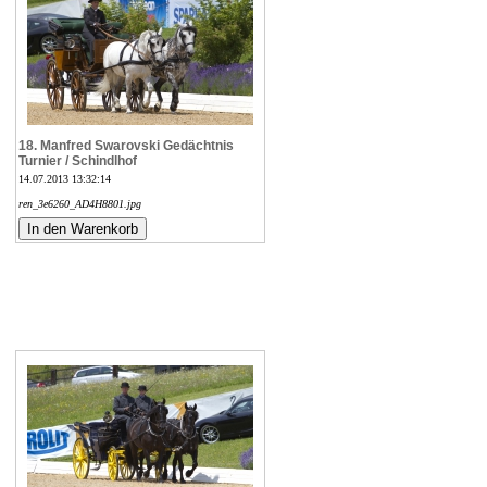
18. Manfred Swarovski Gedächtnis
Turnier / Schindlhof
14.07.2013 13:32:14
ren_3e6260_AD4H8801.jpg