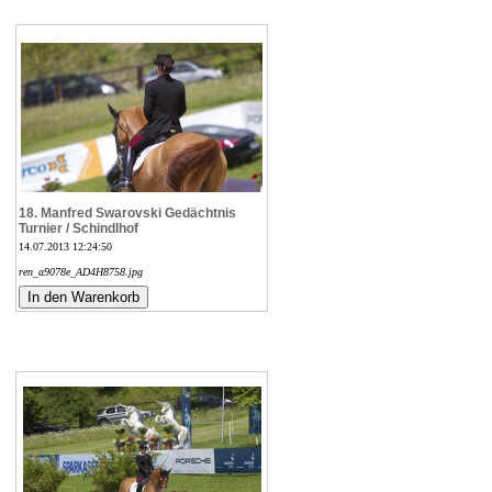
18. Manfred Swarovski Gedächtnis
Turnier / Schindlhof
14.07.2013 12:24:50
ren_a9078e_AD4H8758.jpg