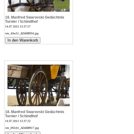
18. Manfred Swarovski Gedächtnis
Turnier / Schindlhof
14.07.2013 13:37:57
ren_43ec51_AD4H8934.jpg
18. Manfred Swarovski Gedächtnis
Turnier / Schindlhof
14.07.2013 13:37:22
ren_092cb1_AD4H8917.jpg