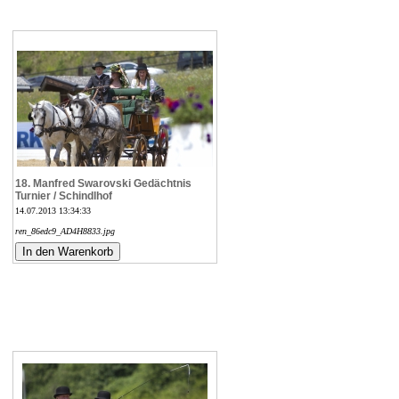
18. Manfred Swarovski Gedächtnis
Turnier / Schindlhof
14.07.2013 13:34:33
ren_86edc9_AD4H8833.jpg